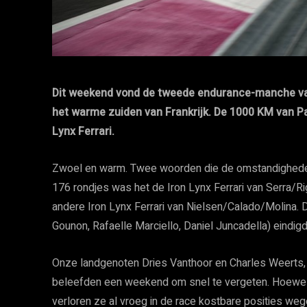
Dit weekend vond de tweede endurance-manche va
het warme zuiden van Frankrijk. De 1000 KM van Pa
Lynx Ferrari.
Zwoel en warm. Twee woorden die de omstandigheden o
176 rondjes was het de Iron Lynx Ferrari van Serra/R
andere Iron Lynx Ferrari van Nielsen/Calado/Moli
Gounon, Rafaelle Marciello, Daniel Juncadella) eindig
Onze landgenoten Dries Vanthoor en Charles Weerts, b
beleefden een weekend om snel te vergeten. Hoewel 
verloren ze al vroeg in de race kostbare posities weg