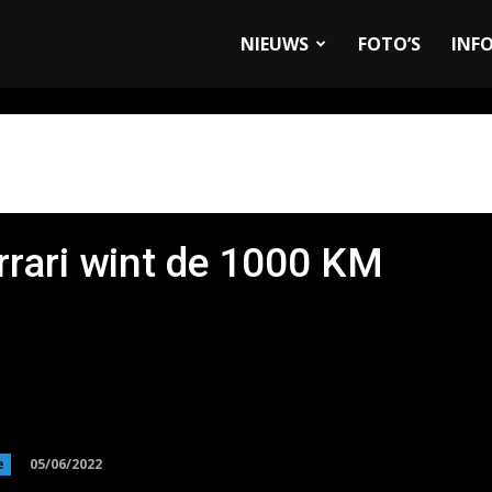
allyandRaces.com
NIEUWS
FOTO’S
INF
rrari wint de 1000 KM
05/06/2022
e