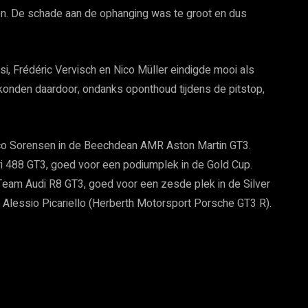
n. De schade aan de ophanging was te groot en dus
, Frédéric Vervisch en Nico Müller eindigde mooi als
n konden daardoor, ondanks oponthoud tijdens de pitstop,
rco Sorensen in de Beechdean AMR Aston Martin GT3.
ri 488 GT3, goed voor een podiumplek in de Gold Cup.
 Team Audi R8 GT3, goed voor een zesde plek in de Silver
r Alessio Picariello (Herberth Motorsport Porsche GT3 R).