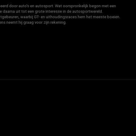
neerd door auto's en autosport. Wat oorspronkelijk begon met een
e daarna uit tot een grote interesse in de autosportwereld.
itgebeuren, waarbij GT- en uithoudingsraces hem het meeste boeien.
s neemt hij graag voor zijn rekening.