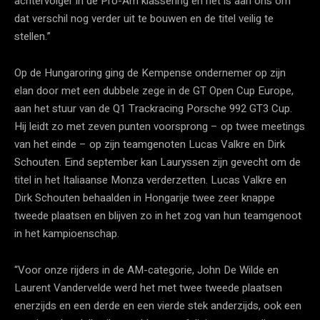
achtervolger in de Pro-Am klassering en het is aan ons om
dat verschil nog verder uit te bouwen en de titel veilig te
stellen.”
Op de Hungaroring ging de Kempense ondernemer op zijn
elan door met een dubbele zege in de GT Open Cup Europe,
aan het stuur van de Q1 Trackracing Porsche 992 GT3 Cup.
Hij leidt zo met zeven punten voorsprong – op twee meetings
van het einde – op zijn teamgenoten Lucas Valkre en Dirk
Schouten. Eind september kan Lauryssen zijn gevecht om de
titel in het Italiaanse Monza verderzetten. Lucas Valkre en
Dirk Schouten behaalden in Hongarije twee zeer knappe
tweede plaatsen en blijven zo in het zog van hun teamgenoot
in het kampioenschap.
“Voor onze rijders in de AM-categorie, John De Wilde en
Laurent Vandervelde werd het met twee tweede plaatsen
enerzijds en een derde en een vierde stek anderzijds, ook een