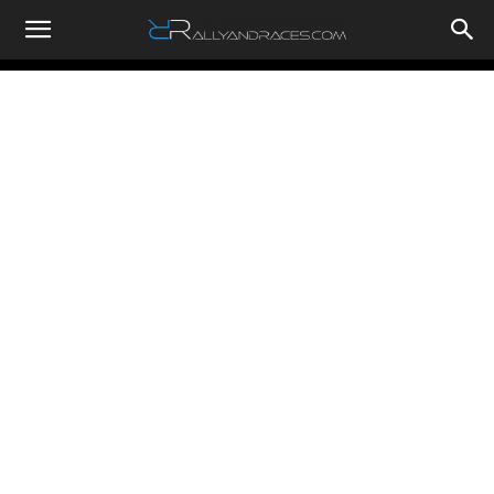
RallyandRaces.com