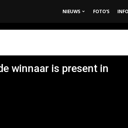
allyandRaces.com
NIEUWS
FOTO’S
INF
e winnaar is present in