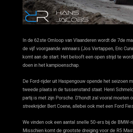
In de 62ste Omloop van Vlaanderen wordt de 7de ma
de vijf voorgaande winnaars (Jos Vertappen, Eric Cuni
komt aan de start. Het belooft een open strijd te wo
doen in het kampioenschap.
De Ford-rijder uit Haspengouw opende het seizoen me
tweede plaats in de tussenstand staat. Henri Schmelche
partij is met zijn Porsche. D’hondt zal vooral moete
streekrijder Bert Coene, allebei ook met een Ford Fie
We vinden ook een aantal snelle 50-ers bij de BMW-ri
Misschien komt de grootste dreiging voor de R5 Master