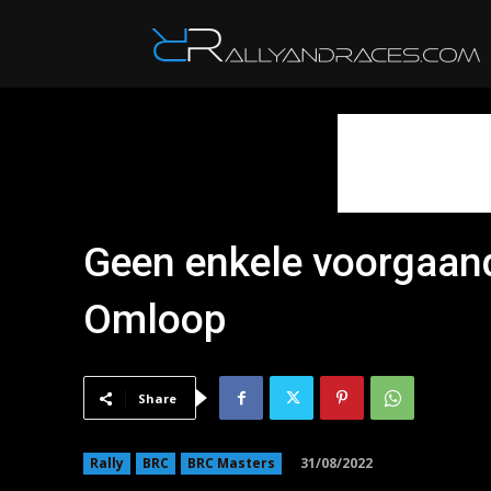
R
Geen enkele voorgaand
Omloop
Share
31/08/2022
Rally
BRC
BRC Masters