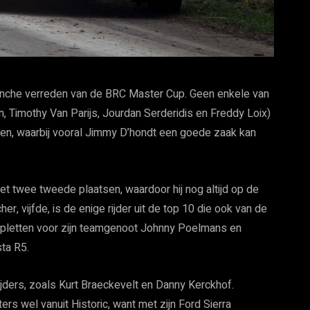
nche verreden van de BRC Master Cup. Geen enkele van
n, Timothy Van Parijs, Jourdan Serderidis en Freddy Loix)
rden, waarbij vooral Jimmy D’hondt een goede zaak kan
t twee tweede plaatsen, waardoor hij nog altijd op de
r, vijfde, is de enige rijder uit de top 10 die ook van de
n opletten voor zijn teamgenoot Johnny Poelmans en
sta R5.
jders, zoals Kurt Braeckevelt en Danny Kerckhof.
s wel vanuit Historic, want met zijn Ford Sierra