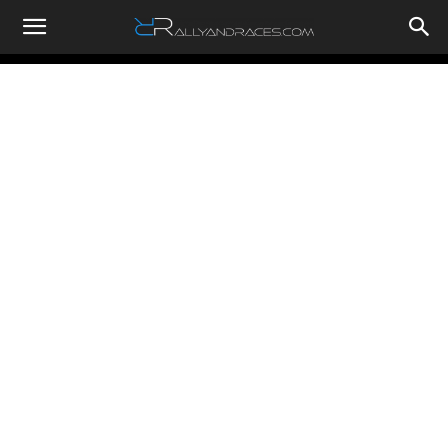
RallyandRaces.com