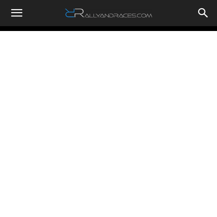
RallyandRaces.com