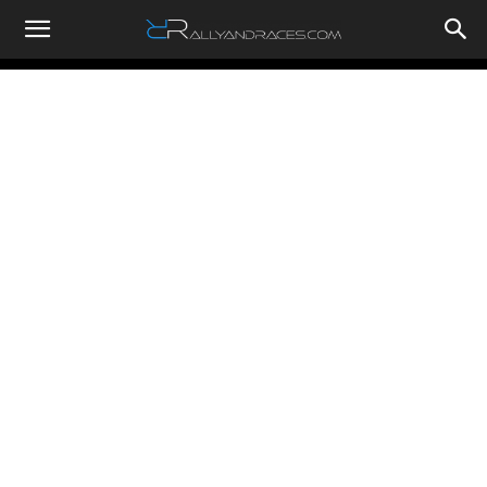
RallyandRaces.com