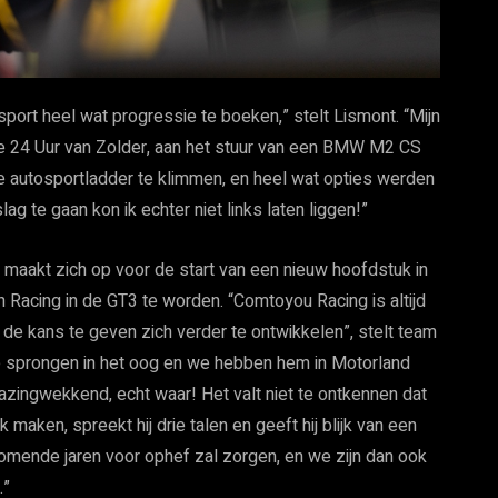
sport heel wat progressie te boeken,” stelt Lismont. “Mijn
de 24 Uur van Zolder, aan het stuur van een BMW M2 CS
de autosportladder te klimmen, en heel wat opties werden
 te gaan kon ik echter niet links laten liggen!”
n maakt zich op voor de start van een nieuw hoofdstuk in
in Racing in de GT3 te worden. “Comtoyou Racing is altijd
de kans te geven zich verder te ontwikkelen”, stelt team
e sprongen in het oog en we hebben hem in Motorland
azingwekkend, echt waar! Het valt niet te ontkennen dat
ek maken, spreekt hij drie talen en geeft hij blijk van een
 komende jaren voor ophef zal zorgen, en we zijn dan ook
.”