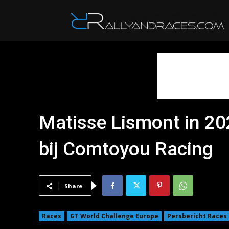
R
Matisse Lismont in 20
bij Comtoyou Racing
Share
Races
GT World Challenge Europe
Persbericht Races