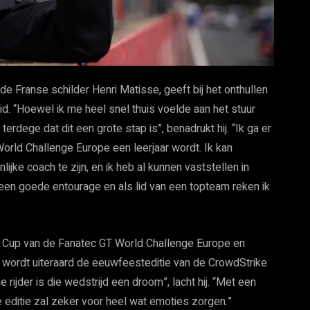
 de Franse schilder Henri Matisse, geeft bij het onthullen
id. “Hoewel ik me heel snel thuis voelde aan het stuur
terdege dat dit een grote stap is”, benadrukt hij. “Ik ga er
World Challenge Europe een leerjaar wordt. Ik kan
jke coach te zijn, en ik heb al kunnen vaststellen in
een goede entourage en als lid van een topteam reken ik
nce Cup van de Fanatec GT World Challenge Europe en
 wordt uiteraard de eeuwfeesteditie van de CrowdStrike
 rijder is die wedstrijd een droom”, lacht hij. “Met een
 editie zal zeker voor heel wat emoties zorgen.”