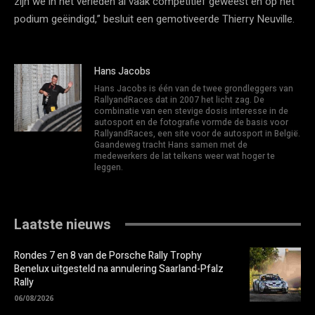
zijn we in het verleden al vaak competitief geweest en op het
podium geëindigd,” besluit een gemotiveerde Thierry Neuville.
Hans Jacobs
Hans Jacobs is één van de twee grondleggers van
RallyandRaces dat in 2007 het licht zag. De
combinatie van een stevige dosis interesse in de
autosport en de fotografie vormde de basis voor
RallyandRaces, een site voor de autosport in België.
Gaandeweg tracht Hans samen met de
medewerkers de lat telkens weer wat hoger te
leggen.
Laatste nieuws
Rondes 7 en 8 van de Porsche Rally Trophy
Benelux uitgesteld na annulering Saarland-Pfalz
Rally
06/08/2026