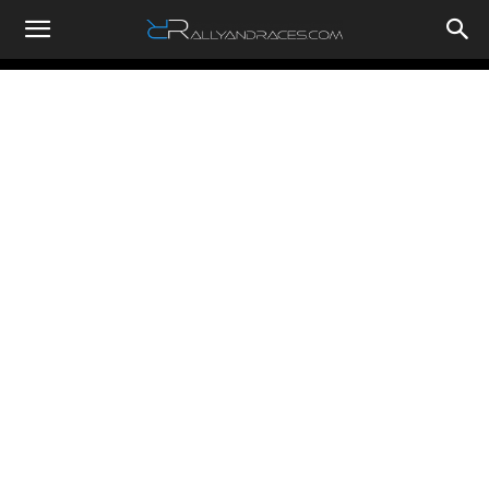
RallyandRaces.com