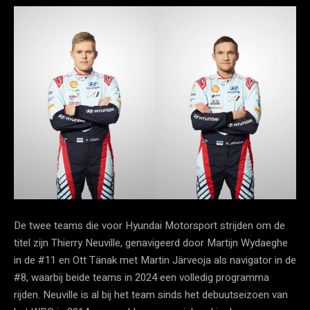
De twee teams die voor Hyundai Motorsport strijden om de
titel zijn Thierry Neuville, genavigeerd door Martijn Wydaeghe
in de #11 en Ott Tänak met Martin Järveoja als navigator in de
#8, waarbij beide teams in 2024 een volledig programma
rijden. Neuville is al bij het team sinds het debuutseizoen van