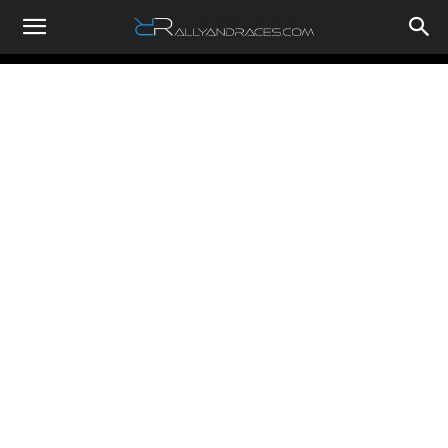
RallyandRaces.com