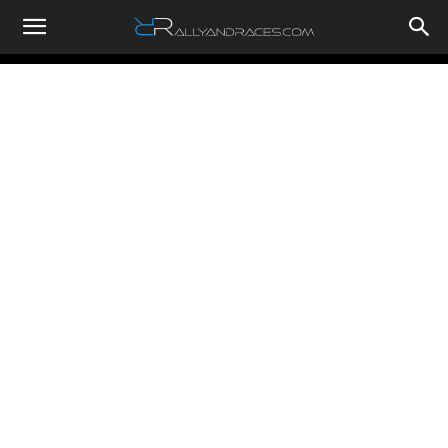
RallyandRaces.com