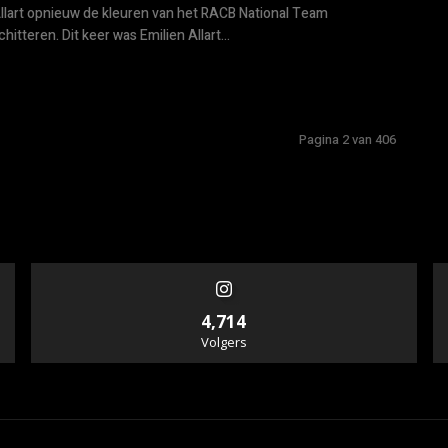
llart opnieuw de kleuren van het RACB National Team
chitteren. Dit keer was Emilien Allart...
Pagina 2 van 406
4,714
Volgers