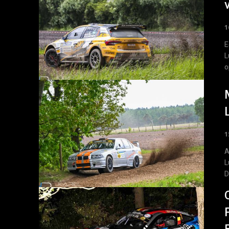
1
E
L
o
1
A
L
D