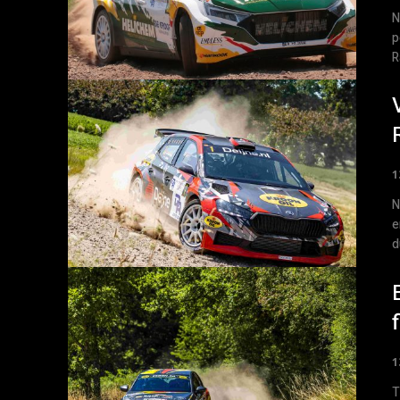
N
p
R
1
N
e
d
1
T