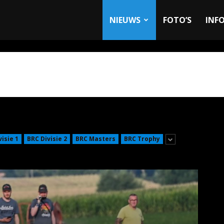
allyandRaces.com
NIEUWS
FOTO’S
INF
visie 1
BRC Divisie 2
BRC Masters
BRC Trophy