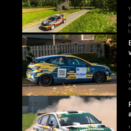
1
V
p
L
1
T
V
a
1