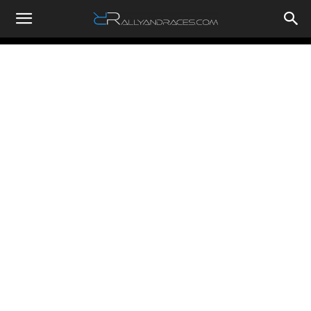
RallyandRaces.com