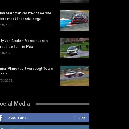
lan Marczak verstevigt eerste
aats met klinkende zege
/08/2026
lly van Staden: Verschueren
rsus de familie Pex
/08/2026
nior Planckaert vervoegt Team
ngin
/08/2026
ocial Media
7,733
Fans
LIKE