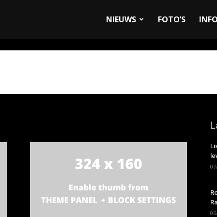
allyandRaces.com
NIEUWS
FOTO’S
INF
L
Li
le
07
Ro
Ra
06