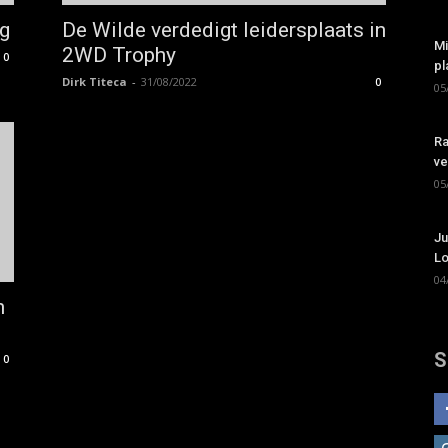
ng
De Wilde verdedigt leidersplaats in
Mi
2WD Trophy
0
pl
Dirk Titeca
-
31/08/2022
0
05
Ra
ve
05
Ju
Lo
04
n
S
0