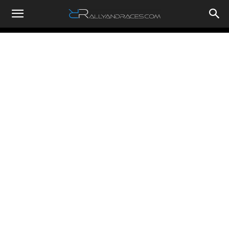
RallyandRaces.com