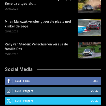
Benelux uitgesteld...
06/08/2026
Milan Marczak verstevigt eerste plaats met
klinkende zege
05/08/2026
Rally van Staden: Verschueren versus de
familie Pex
05/08/2026
Social Media
7,733
Fans
LIKE
1,947
Volgers
VOLG
1,041
Volgers
VOLG