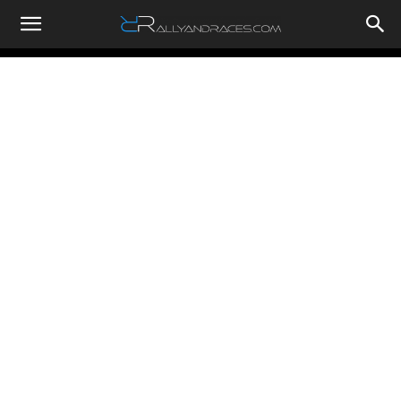
RallyandRaces.com