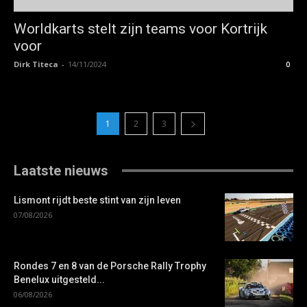
Worldkarts stelt zijn teams voor Kortrijk
voor
Dirk Titeca
-
14/11/2024
0
1
2
3
Laatste nieuws
Lismont rijdt beste stint van zijn leven
07/08/2026
Rondes 7 en 8 van de Porsche Rally Trophy
Benelux uitgesteld...
06/08/2026