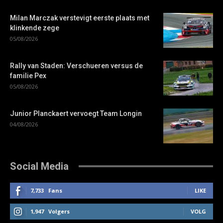
Milan Marczak verstevigt eerste plaats met
klinkende zege
05/08/2026
Rally van Staden: Verschueren versus de
familie Pex
05/08/2026
Junior Planckaert vervoegt Team Longin
04/08/2026
Social Media
7,733
Fans
LIKE
1,947
Volgers
VOLG