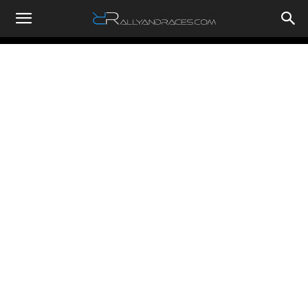
RallyandRaces.com