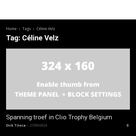
Home
Tags
Céline Velz
Tag: Céline Velz
Spanning troef in Clio Trophy Belgium
Dirk Titeca
-
27/09/2024
0