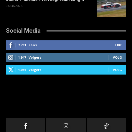
04/08/2026
Social Media
7,733
Fans
LIKE
1,947
Volgers
VOLG
1,041
Volgers
VOLG