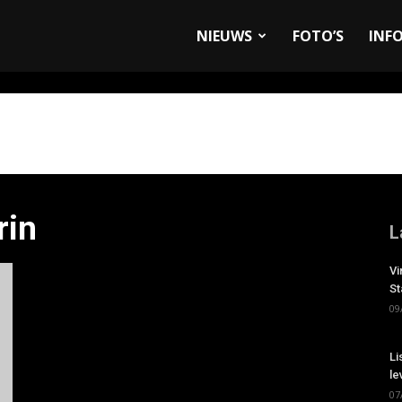
allyandRaces.com
NIEUWS
FOTO’S
INF
rin
L
Vi
St
09
Li
le
07