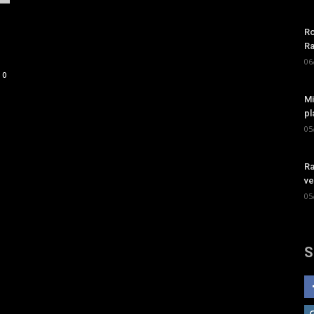
Ro
Ra
06
0
Mi
pl
05
Ra
ve
05
S