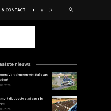
O & CONTACT
aatste nieuws
ncent Verschueren wint Rally van
aden!
/08/2026
smont rijdt beste stint van zijn
ven
/08/2026