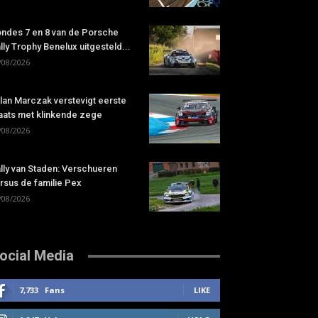
ndes 7 en 8 van de Porsche
lly Trophy Benelux uitgesteld...
/08/2026
lan Marczak verstevigt eerste
aats met klinkende zege
/08/2026
lly van Staden: Verschueren
rsus de familie Pex
/08/2026
ocial Media
7,733
Fans
LIKE