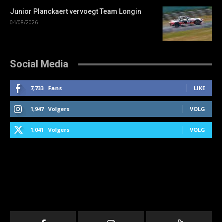
Junior Planckaert vervoegt Team Longin
04/08/2026
Social Media
7,733
Fans
LIKE
1,947
Volgers
VOLG
1,041
Volgers
VOLG