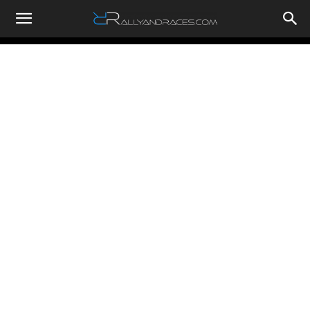
RallyandRaces.com