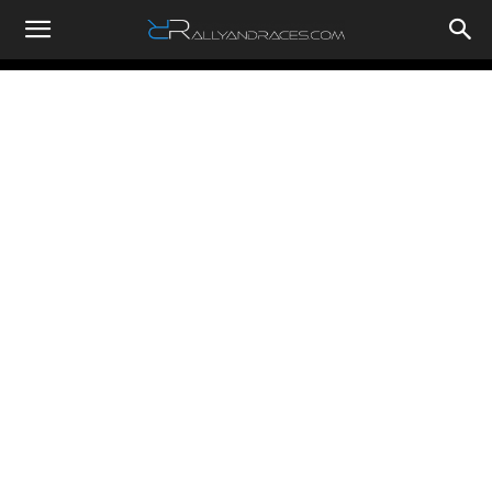
RallyandRaces.com