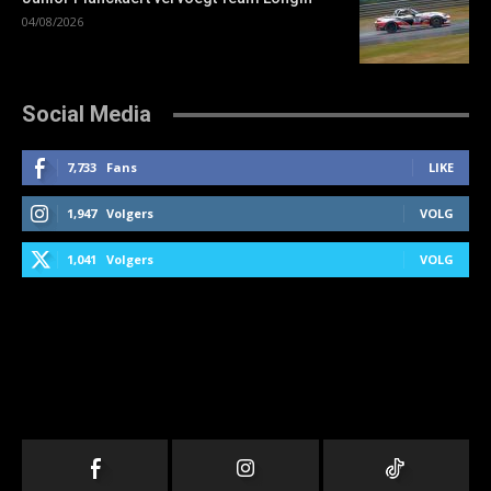
04/08/2026
Social Media
7,733
Fans
LIKE
1,947
Volgers
VOLG
1,041
Volgers
VOLG