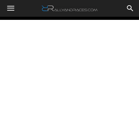
RallyandRaces.com