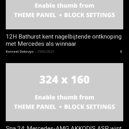
12H Bathurst kent nagelbijtende ontknoping
met Mercedes als winnaar
Korneel Debruyn
-
05/02/2023
0
Spa 24: Mercedes-AMG AKKODIS ASP wint