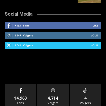
Social Media
7,733
Fans
LIKE
1,947
Volgers
VOLG
1,041
Volgers
VOLG
14,963
4,714
4
Fans
Volgers
Volgers