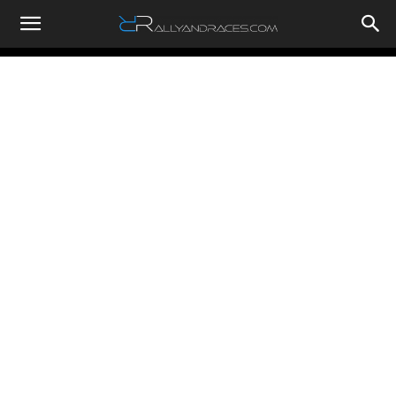
RallyandRaces.com