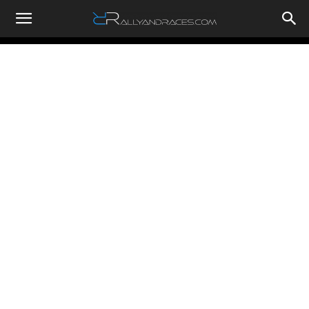
RallyandRaces.com