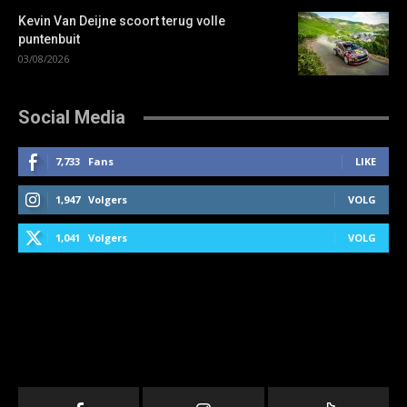
Kevin Van Deijne scoort terug volle
puntenbuit
03/08/2026
Social Media
7,733
Fans
LIKE
1,947
Volgers
VOLG
1,041
Volgers
VOLG