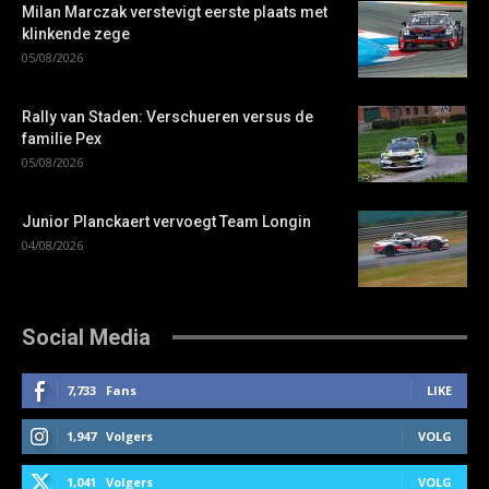
Milan Marczak verstevigt eerste plaats met
klinkende zege
05/08/2026
Rally van Staden: Verschueren versus de
familie Pex
05/08/2026
Junior Planckaert vervoegt Team Longin
04/08/2026
Social Media
7,733
Fans
LIKE
1,947
Volgers
VOLG
1,041
Volgers
VOLG