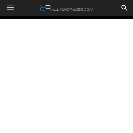
RallyandRaces.com