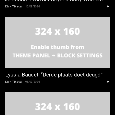
Dirk Titeca
-
13/09/2024
0
Lyssia Baudet: “Derde plaats doet deugd”
Dirk Titeca
-
08/09/2024
0