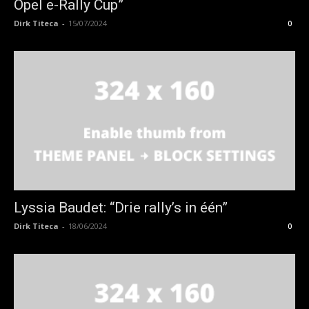
Opel e-Rally Cup”
Dirk Titeca
-
15/07/2024
0
Lyssia Baudet: “Drie rally’s in één”
Dirk Titeca
-
18/06/2024
0