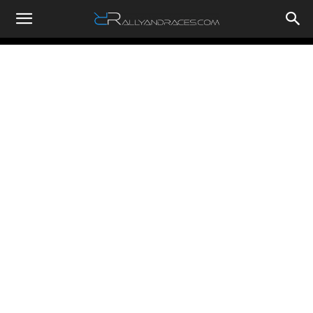
RallyandRaces.com