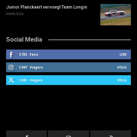
Junior Planckaert vervoegt Team Longin
04/08/2026
Social Media
7,733
Fans
LIKE
1,947
Volgers
VOLG
1,041
Volgers
VOLG