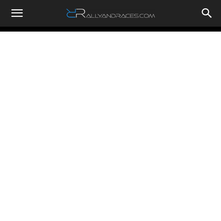
RallyandRaces.com