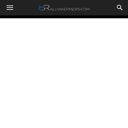
RallyandRaces.com