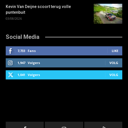
Kevin Van Deijne scoort terug volle
puntenbuit
03/08/2026
Social Media
7,733
Fans
LIKE
1,947
Volgers
VOLG
1,041
Volgers
VOLG