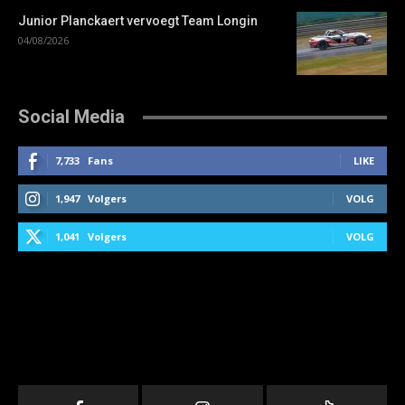
Junior Planckaert vervoegt Team Longin
04/08/2026
Social Media
7,733
Fans
LIKE
1,947
Volgers
VOLG
1,041
Volgers
VOLG