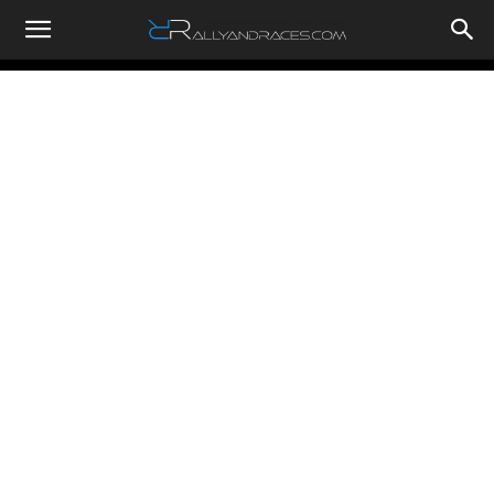
RallyandRaces.com