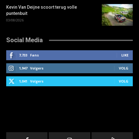
Kevin Van Deijne scoort terug volle
puntenbuit
03/08/2026
Social Media
7,733
Fans
LIKE
1,947
Volgers
VOLG
1,041
Volgers
VOLG