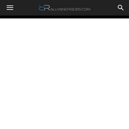
RallyandRaces.com