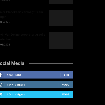
nior Planckaert vervoegt Team
ngin
/08/2026
vin Van Deijne scoort terug volle
ntenbuit
/08/2026
ocial Media
7,733
Fans
LIKE
1,947
Volgers
VOLG
1,041
Volgers
VOLG