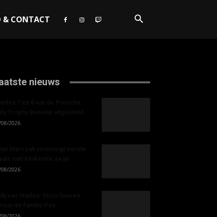
O & CONTACT
aatste nieuws
ndes 7 en 8 van de Porsche
lly Trophy Benelux uitgesteld...
/08/2026
lan Marczak verstevigt eerste
aats met klinkende zege
/08/2026
lly van Staden: Verschueren
rsus de familie Pex
/08/2026