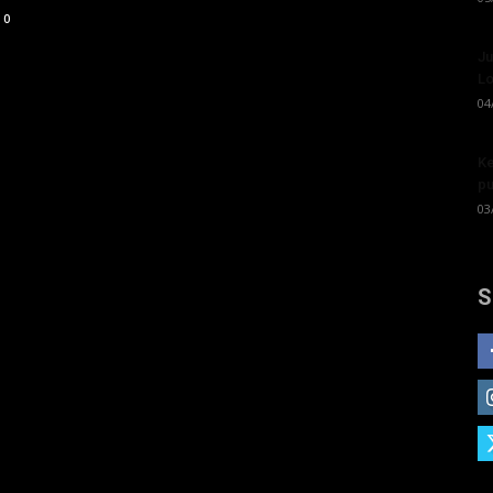
0
Ju
Lo
04
Ke
pu
03
S