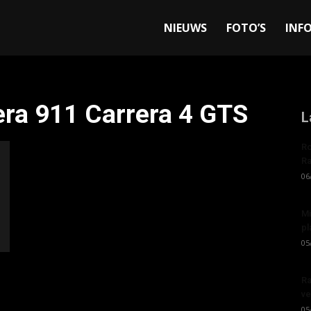
allyandRaces.com
NIEUWS
FOTO’S
INF
era 911 Carrera 4 GTS
L
Ro
Ra
06
Mi
pl
05
Ra
ve
05