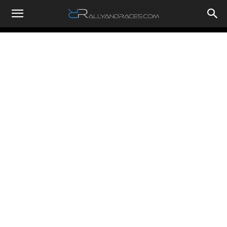
RallyandRaces.com