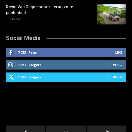
Kevin Van Deijne scoort terug volle
puntenbuit
03/08/2026
Social Media
7,733
Fans
LIKE
1,947
Volgers
VOLG
1,041
Volgers
VOLG