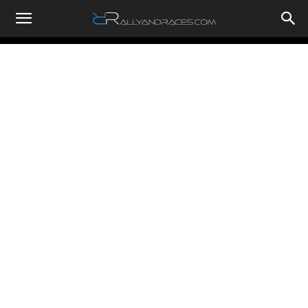
RallyandRaces.com