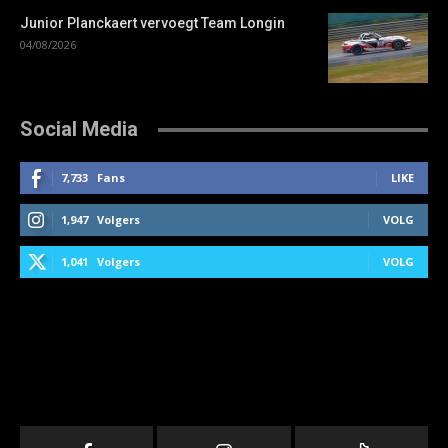
Junior Planckaert vervoegt Team Longin
04/08/2026
Social Media
7,733
Fans
LIKE
1,947
Volgers
VOLG
1,041
Volgers
VOLG