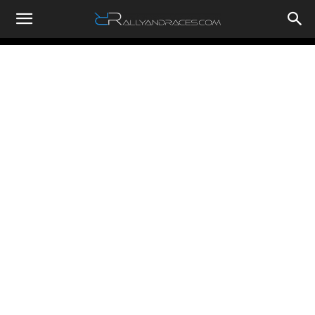
RallyandRaces.com