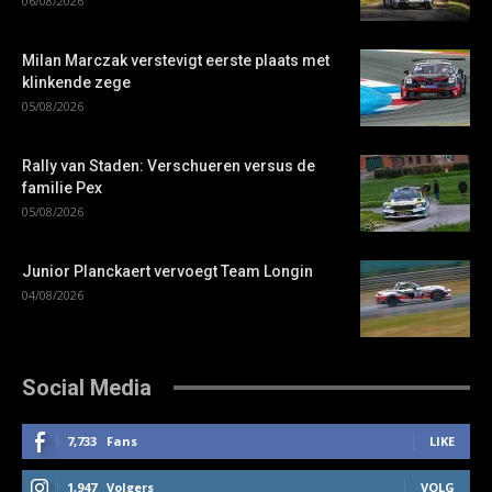
06/08/2026
Milan Marczak verstevigt eerste plaats met
klinkende zege
05/08/2026
Rally van Staden: Verschueren versus de
familie Pex
05/08/2026
Junior Planckaert vervoegt Team Longin
04/08/2026
Social Media
7,733
Fans
LIKE
1,947
Volgers
VOLG