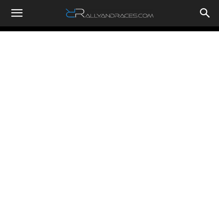
RallyandRaces.com