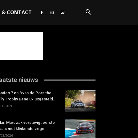
O & CONTACT
aatste nieuws
ndes 7 en 8 van de Porsche
lly Trophy Benelux uitgesteld...
/08/2026
lan Marczak verstevigt eerste
aats met klinkende zege
/08/2026