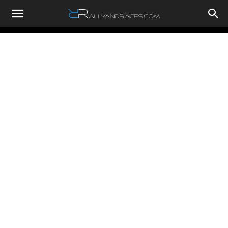
RallyandRaces.com