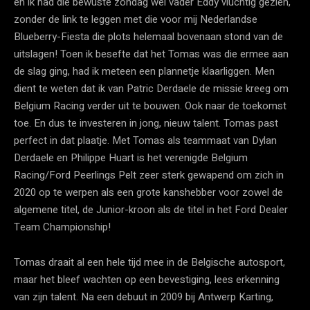
en ik had die bewuste zondag wel vader Eddy vluchtig gezien,
zonder de link te leggen met die voor mij Nederlandse
Blueberry-Fiesta die plots helemaal bovenaan stond van de
uitslagen! Toen ik besefte dat het Tomas was die ermee aan
de slag ging, had ik meteen een plannetje klaarliggen. Men
dient te weten dat ik van Patric Derdaele de missie kreeg om
Belgium Racing verder uit te bouwen. Ook naar de toekomst
toe. En dus te investeren in jong, nieuw talent. Tomas past
perfect in dat plaatje. Met Tomas als teammaat van Dylan
Derdaele en Philippe Huart is het verenigde Belgium
Racing/Ford Peerlings Pelt zeer sterk gewapend om zich in
2020 op te werpen als een grote kanshebber voor zowel de
algemene titel, de Junior-kroon als de titel in het Ford Dealer
Team Championship!
Tomas draait al een hele tijd mee in de Belgische autosport,
maar het bleef wachten op een bevestiging, lees erkenning
van zijn talent. Na een debuut in 2009 bij Antwerp Karting,