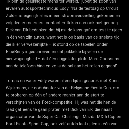
“Ik ben de gelukkigste mens ter wereld,” jubelt de zoon van
ervaren autosporttechnicus Eddy. “Na de testdag op Circuit
Zolder is eigenlijk alles in een stroomversnelling gekomen en
volgden er meerdere contacten. Ik kan dan ook niet genoeg
Dick van Elk bedanken dat hij mij de kans gaf om test te rijden
in één van zijn auto’s, want het is op basis van de snelste tijd
die ik er verwezenlijkte – ik stond op de tabellen onder
BlueBerry ingeschreven en dat prikkelde bij velen de
nieuwsgierigheid – dat één dagje later plots Marc Goossens
aan de telefoon hing en zo is de bal aan het rollen gegaan!”
Tomas en vader Eddy waren al een tijd in gesprek met Koen
Wijckmans, de coördinator van de Belgische Fiesta Cup, om
te proberen op één of andere manier aan de start te
verschijnen van de Ford-competitie. Hij was het die hen de
raad gaf eens te gaan praten met Dick van Elk, die naast
organisator van de Super Car Challenge, Mazda MX-5 Cup en
Ford Fiesta Sprint Cup, ook zelf auto’s laat rijden in één van