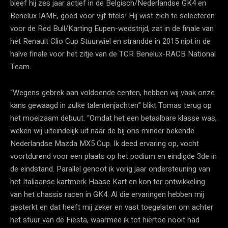
bleef hij zes jaar actief in de Belgisch/Nederlandse GK4 en
Benelux IAME, goed voor vijf titels! Hij wist zich te selecteren
voor de Red Bull/Karting Eupen-wedstrijd, zat in de finale van
het Renault Clio Cup Stuurwiel en strandde in 2015 nipt in de
halve finale voor het zitje van de TCR Benelux-RACB National
Team.
“Wegens gebrek aan voldoende centen, hebben wij vaak onze
kans gewaagd in zulke talentenjachten” blikt Tomas terug op
het moeizaam debuut. “Omdat het een betaalbare klasse was,
weken wij uiteindelijk uit naar de bij ons minder bekende
Nederlandse Mazda MX5 Cup. Ik deed ervaring op, vocht
voortdurend voor een plaats op het podium en eindigde 3de in
de eindstand. Parallel genoot ik vorig jaar ondersteuning van
het Italiaanse kartmerk Haase Kart en kon ter ontwikkeling
van het chassis racen in GK4. Al die ervaringen hebben mij
gesterkt en dat heeft mij zeker en vast toegelaten om achter
het stuur van de Fiesta, waarmee ik tot hiertoe nooit had