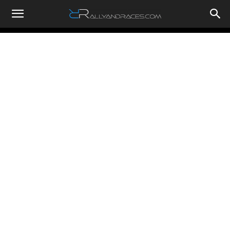
RallyandRaces.com