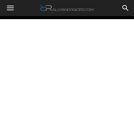
RallyandRaces.com