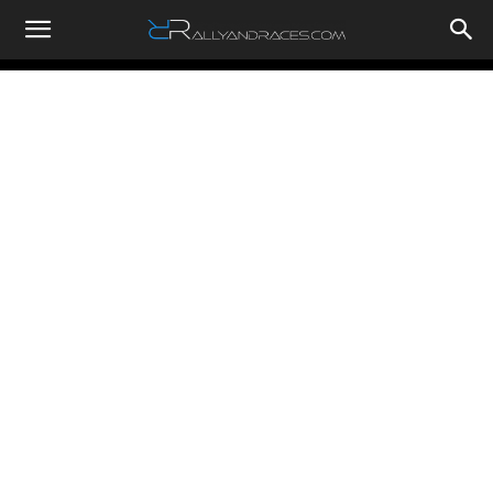
RallyandRaces.com