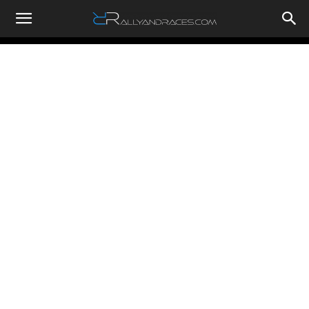
RallyandRaces.com