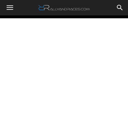
RallyandRaces.com