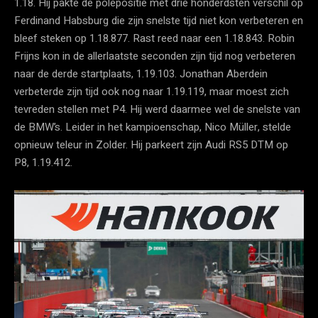
1.18. Hij pakte de polepositie met drie honderdsten verschil op
Ferdinand Habsburg die zijn snelste tijd niet kon verbeteren en
bleef steken op 1.18.877. Rast reed naar een 1.18.843. Robin
Frijns kon in de allerlaatste seconden zijn tijd nog verbeteren
naar de derde startplaats, 1.19.103. Jonathan Aberdein
verbeterde zijn tijd ook nog naar 1.19.119, maar moest zich
tevreden stellen met P4. Hij werd daarmee wel de snelste van
de BMW’s. Leider in het kampioenschap, Nico Müller, stelde
opnieuw teleur in Zolder. Hij parkeert zijn Audi RS5 DTM op
P8, 1.19.412.