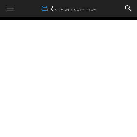
RallyandRaces.com