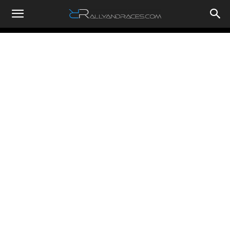
RallyandRaces.com