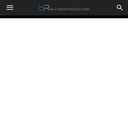
RallyandRaces.com