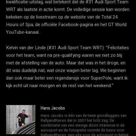
kwalificatie-uitslag, wat betekent dat de #31 Audi Sport Team
WRT als laatste in actie komt. De volledige sessie kan worden
bekeken op de livestream op de website van de Total 24
Hours of Spa, de officiële Facebook-pagina en het GT World
YouTube-kanaal.
Kelvin van der Linde (#31 Audi Sport Team WRT): “Felicitaties
voor het team, want na pre-qualifying waren we niet zo blij
met de afstelling van de auto. Maar dat was in het droge, en
dit was duidelijk nat, wat onze wagen beter lag. We beginnen
dan ook maar beter een regendansje voor SuperPole, want ik
kijk echt uit naar morgen en de rest van het weekend.”
Hans Jacobs
Hans Jacobs is één van de twee grondleggers van
RallyandRaces dat in 2007 het licht zag. De
combinatie van een stevige dosis interesse in de
autosport en de fotografie vormde de basis voor
RallyandRaces, een site voor de autosport in België.