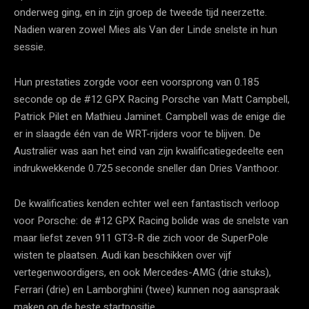
onderweg ging, en in zijn groep de tweede tijd neerzette.
Nadien waren zowel Mies als Van der Linde snelste in hun
sessie.
Hun prestaties zorgde voor een voorsprong van 0.185
seconde op de #12 GPX Racing Porsche van Matt Campbell,
Patrick Pilet en Mathieu Jaminet. Campbell was de enige die
er in slaagde één van de WRT-rijders voor te blijven. De
Australiër was aan het eind van zijn kwalificatiegedeelte een
indrukwekkende 0.725 seconde sneller dan Dries Vanthoor.
De kwalificaties kenden echter wel een fantastisch verloop
voor Porsche: de #12 GPX Racing bolide was de snelste van
maar liefst zeven 911 GT3-R die zich voor de SuperPole
wisten te plaatsen. Audi kan beschikken over vijf
vertegenwoordigers, en ook Mercedes-AMG (drie stuks),
Ferrari (drie) en Lamborghini (twee) kunnen nog aanspraak
maken op de beste startpositie.