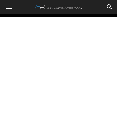
RallyandRaces.com