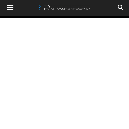
RallyandRaces.com