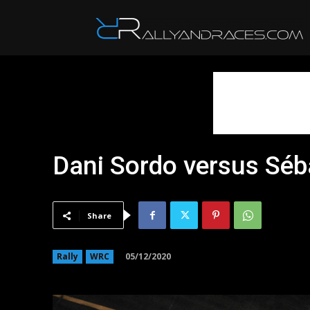
R
Dani Sordo versus Séb
Share
05/12/2020
Rally
WRC