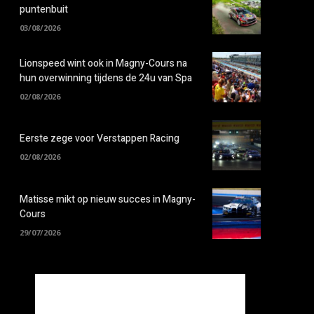
puntenbuit
03/08/2026
Lionspeed wint ook in Magny-Cours na
hun overwinning tijdens de 24u van Spa
02/08/2026
Eerste zege voor Verstappen Racing
02/08/2026
Matisse mikt op nieuw succes in Magny-
Cours
29/07/2026