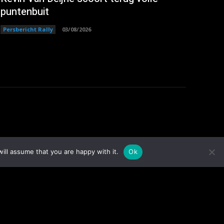
puntenbuit
Persbericht Rally
03/08/2026
ill assume that you are happy with it.
Ok
4
Volgers