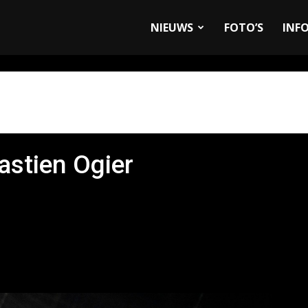
allyandRaces.com
NIEUWS
FOTO’S
INF
astien Ogier