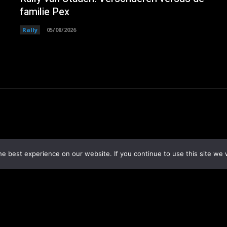
familie Pex
Rally
05/08/2026
e best experience on our website. If you continue to use this site we w
4,714
Volgers