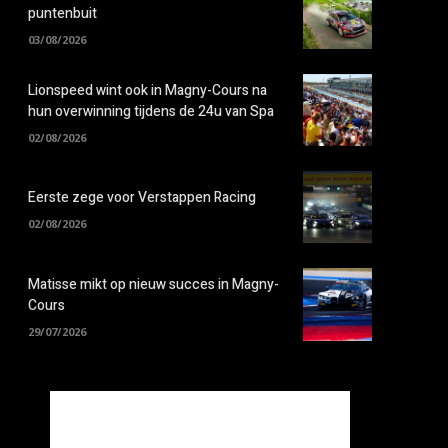
puntenbuit
03/08/2026
Lionspeed wint ook in Magny-Cours na
hun overwinning tijdens de 24u van Spa
02/08/2026
Eerste zege voor Verstappen Racing
02/08/2026
Matisse mikt op nieuw succes in Magny-
Cours
29/07/2026