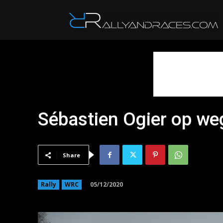
R
Sébastien Ogier op weg
Share
05/12/2020
Rally
WRC