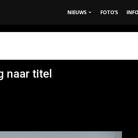
allyandRaces.com
NIEUWS
FOTO’S
INF
 naar titel