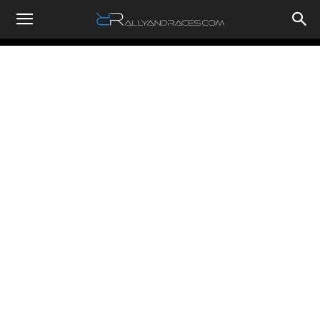
RallyandRaces.com