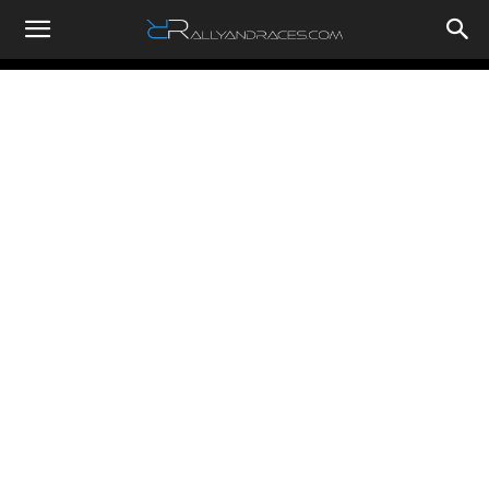
RallyandRaces.com