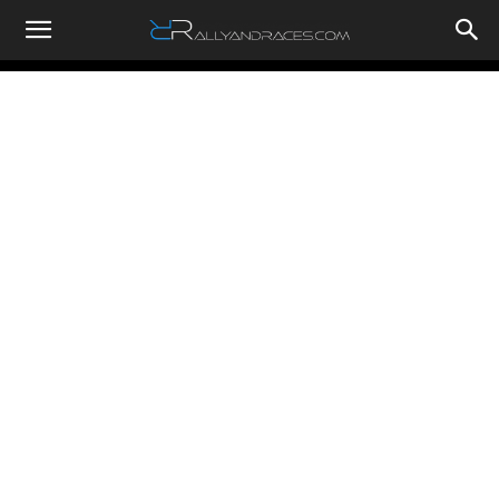
RallyandRaces.com