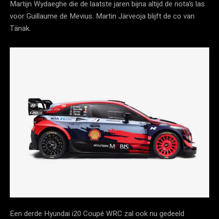
Martijn Wydaeghe die de laatste jaren bijna altijd de nota’s las
voor Guillaume de Mevius. Martin Järveoja blijft de co van
Tänak.
Een derde Hyundai i20 Coupé WRC zal ook nu gedeeld